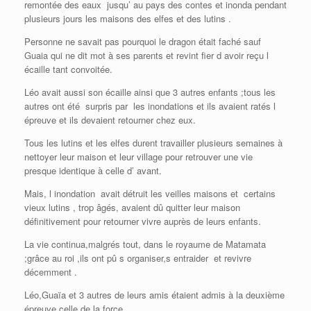
remontée des eaux jusqu’ au pays des contes et inonda pendant
plusieurs jours les maisons des elfes et des lutins .
Personne ne savait pas pourquoi le dragon était faché sauf
Guaia qui ne dit mot à ses parents et revint fier d avoir reçu l
écaille tant convoitée.
Léo avait aussi son écaille ainsi que 3 autres enfants ;tous les
autres ont été surpris par les inondations et ils avaient ratés l
épreuve et ils devaient retourner chez eux.
Tous les lutins et les elfes durent travailler plusieurs semaines à
nettoyer leur maison et leur village pour retrouver une vie
presque identique à celle d’ avant.
Mais, l inondation avait détruit les veilles maisons et certains
vieux lutins , trop âgés, avaient dû quitter leur maison
définitivement pour retourner vivre auprès de leurs enfants.
La vie continua,malgrés tout, dans le royaume de Matamata
;grâce au roi ,ils ont pû s organiser,s entraider et revivre
décemment .
Léo,Guaïa et 3 autres de leurs amis étaient admis à la deuxième
épreuve celle de la force.