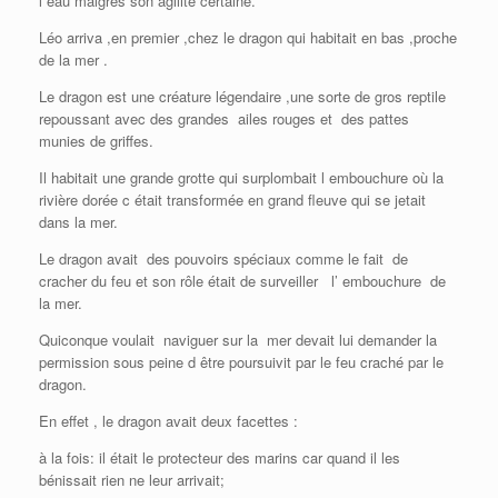
l eau malgrés son agilité certaine.
Léo arriva ,en premier ,chez le dragon qui habitait en bas ,proche
de la mer .
Le dragon est une créature légendaire ,une sorte de gros reptile
repoussant avec des grandes ailes rouges et des pattes
munies de griffes.
Il habitait une grande grotte qui surplombait l embouchure où la
rivière dorée c était transformée en grand fleuve qui se jetait
dans la mer.
Le dragon avait des pouvoirs spéciaux comme le fait de
cracher du feu et son rôle était de surveiller l’ embouchure de
la mer.
Quiconque voulait naviguer sur la mer devait lui demander la
permission sous peine d être poursuivit par le feu craché par le
dragon.
En effet , le dragon avait deux facettes :
à la fois: il était le protecteur des marins car quand il les
bénissait rien ne leur arrivait;