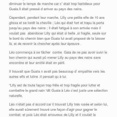
diminuer le temps de marche car c’ était trop fastidieux pour
Guaia.Il était pressé d arriver au pays des nains.
Cependant, pendant leur marche, Lilly une petite elfe de 10 ans
glissa et se tordit la cheville ; Léo qui était fort et trapu la porta
jusqu’au pays des nains ; il était fatigué à son arrivée mais il
voulait pas abandoner Lilly qui était si belle ,si fragile, seule sur
le bord du chemin bien que Guaia lui avait proposé de la laisser
là, et de revenir la chercher après leur épreuve .
Léo commença à se fâcher contre Gaia de ne pas avoir suivi le
bon chemin qui aurait pû mener Lilly au pays des nains sans
encombre et leur amitié était en péril.
Il trouvait que Guaïa n avait pas beaucoup d’ empathie vers les
autres elfs et lutins ;il pensait qu à lui.
“Lilly est de toute façon trop frêle et trop fragile pour lutter et
combattre le grand nain “dit Guaia à Léo c’est juste une sélection
naturelle.
Léo n’était pas d accord car il trouvait Lilly trés rusée et selon lui,
elle aurait sûrement trouvé une façon d’agir pour gagner le
combat; et puis Léo était amoureux de Lilly et il voulait la