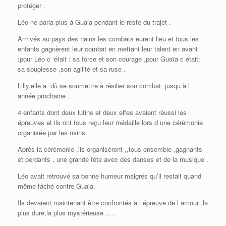
protéger .
Léo ne parla plus à Guaia pendant le reste du trajet .
Arrrivés au pays des nains les combats eurent lieu et tous les
enfants gagnèrent leur combat en mettant leur talent en avant
:pour Léo c ‘était : sa force et son courage ,pour Guaïa c était:
sa souplesse ,son agilité et sa ruse .
Lilly,elle a dû se soumettre à résilier son combat jusqu à l
année prochaine .
4 enfants dont deux lutins et deux elfes avaient réussi les
épreuves et ils ont tous reçu leur médaille lors d une cérémonie
organisée par les nains.
Après la cérémonie ,ils organisèrent ,,tous ensemble ,gagnants
et perdants , une grande fête avec des danses et de la musique .
Léo avait retrouvé sa bonne humeur malgrés qu’il restait quand
même fâché contre Guaia.
Ils devaient maintenant être confrontés à l épreuve de l amour ,la
plus dure,la plus mystérieuse …..