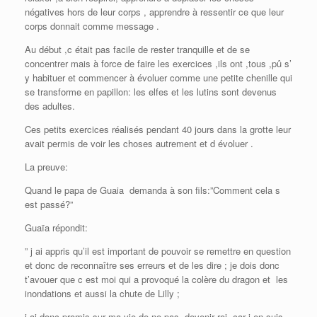
négatives hors de leur corps , apprendre à ressentir ce que leur
corps donnait comme message .
Au début ,c était pas facile de rester tranquille et de se
concentrer mais à force de faire les exercices ,ils ont ,tous ,pû s’
y habituer et commencer à évoluer comme une petite chenille qui
se transforme en papillon: les elfes et les lutins sont devenus
des adultes.
Ces petits exercices réalisés pendant 40 jours dans la grotte leur
avait permis de voir les choses autrement et d évoluer .
La preuve:
Quand le papa de Guaia demanda à son fils:”Comment cela s
est passé?”
Guaïa répondit:
” j ai appris qu’il est important de pouvoir se remettre en question
et donc de reconnaître ses erreurs et de les dire ; je dois donc
t’avouer que c est moi qui a provoqué la colère du dragon et les
inondations et aussi la chute de Lilly ;
j ai donc promis sur ma vie de ne pas devenir roi ,car j en suis