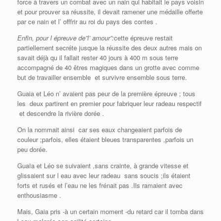
force à travers un combat avec un nain qui habitait le pays voisin
et pour prouver sa réussite, il devait ramener une médaille offerte
par ce nain et l’ offfrir au roi du pays des contes .
Enfin, pour l épreuve de”l’ amour”:
cette épreuve restait
partiellement secréte jusque la réussite des deux autres mais on
savait déjà qu il fallait rester 40 jours à 400 m sous terre
accompagné de 40 êtres magiques dans un grotte avec comme
but de travailler ensemble et survivre ensemble sous terre.
Guaia et Léo n’ avaient pas peur de la première épreuve ; tous
les deux partirent en premier pour fabriquer leur radeau respectif
et descendre la rivière dorée .
On la nommait ainsi car ses eaux changeaient parfois de
couleur ;parfois, elles étaient bleues transparentes ,parfois un
peu dorée.
Guaïa et Léo se suivaient ,sans crainte, à grande vitesse et
glissaient sur l eau avec leur radeau sans soucis ;ils étaient
forts et rusés et l’eau ne les frénait pas .Ils ramaient avec
enthousiasme .
Mais, Gaia pris -à un certain moment -du retard car il tomba dans