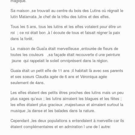
magique.
Sa maison ,se trouvait au centre du bois des Lutins où régnait le
lutin Matamata ,le chef de la tribu des lutins et des elfes.
Tous les 5 ans, tous les lutins et les elfes votaient pour élire un
roi ; ce roi était bon ,à l écoute de tous et faisait régner la paix
dans la forêt.
La maison de Guaîa était merveilleuse ,entourée de fleurs de
toutes les couleurs ,sa façade était recouverte d une peinture
jaune qui rappelait le soleil omniprésent dans la région.
Guaia était un petit elfe de 11 ans ;il habitait là avec ses parents
et ses soeurs Claudia agée de 6 ans et Véroniqua agée
seulement de 4ans.
Les elfes étaient des petits êtres proches des lutins mais un peu
plus sages qu’eux ; les lutins aimaient les blagues et les fêtes ;
les elfes étaient plus gracieux ,majestueux et aimaient surtout la
musique ,la danse et les balades dans la nature.
Cependant ,les deux populations s entendaient à merveille car ils
étaient complémentaires et en admiration l une de l autre: