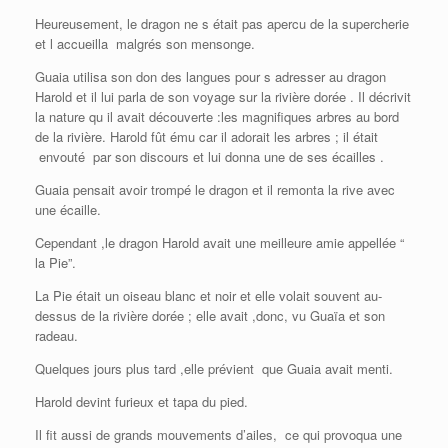
Heureusement, le dragon ne s était pas apercu de la supercherie
et l accueilla malgrés son mensonge.
Guaia utilisa son don des langues pour s adresser au dragon
Harold et il lui parla de son voyage sur la rivière dorée . Il décrivit
la nature qu il avait découverte :les magnifiques arbres au bord
de la rivière. Harold fût ému car il adorait les arbres ; il était
envouté par son discours et lui donna une de ses écailles .
Guaia pensait avoir trompé le dragon et il remonta la rive avec
une écaille.
Cependant ,le dragon Harold avait une meilleure amie appellée “
la Pie”.
La Pie était un oiseau blanc et noir et elle volait souvent au-
dessus de la rivière dorée ; elle avait ,donc, vu Guaïa et son
radeau.
Quelques jours plus tard ,elle prévient que Guaia avait menti.
Harold devint furieux et tapa du pied.
Il fit aussi de grands mouvements d’ailes, ce qui provoqua une