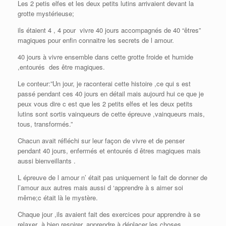
Les 2 petis elfes et les deux petits lutins arrivaient devant la
grotte mystérieuse;
ils étaient 4 , 4 pour vivre 40 jours accompagnés de 40 “êtres”
magiques pour enfin connaitre les secrets de l amour.
40 jours à vivre ensemble dans cette grotte froide et humide
,entourés des être magiques.
Le conteur:”Un jour, je raconterai cette histoire ,ce qui s est
passé pendant ces 40 jours en détail mais aujourd hui ce que je
peux vous dire c est que les 2 petits elfes et les deux petits
lutins sont sortis vainqueurs de cette épreuve ,vainqueurs mais,
tous, transformés.”
Chacun avait réfléchi sur leur façon de vivre et de penser
pendant 40 jours, enfermés et entourés d êtres magiques mais
aussi bienveillants .
L épreuve de l amour n’ était pas uniquement le fait de donner de
l’amour aux autres mais aussi d ‘apprendre à s aimer soi
même;c était là le mystère.
Chaque jour ,ils avaient fait des exercices pour apprendre à se
relaxer ,à bien respirer, apprendre à déplacer les choses