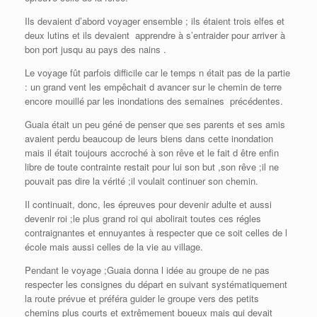
Ils devaient d’abord voyager ensemble ; ils étaient trois elfes et
deux lutins et ils devaient apprendre à s’entraider pour arriver à
bon port jusqu au pays des nains .
Le voyage fût parfois difficile car le temps n était pas de la partie
: un grand vent les empêchait d avancer sur le chemin de terre
encore mouillé par les inondations des semaines précédentes.
Guaia était un peu géné de penser que ses parents et ses amis
avaient perdu beaucoup de leurs biens dans cette inondation
mais il était toujours accroché à son rêve et le fait d être enfin
libre de toute contrainte restait pour lui son but ,son rêve ;il ne
pouvait pas dire la vérité ;il voulait continuer son chemin.
Il continuait, donc, les épreuves pour devenir adulte et aussi
devenir roi ;le plus grand roi qui abolirait toutes ces régles
contraignantes et ennuyantes à respecter que ce soit celles de l
école mais aussi celles de la vie au village.
Pendant le voyage ;Guaia donna l idée au groupe de ne pas
respecter les consignes du départ en suivant systématiquement
la route prévue et préféra guider le groupe vers des petits
chemins plus courts et extrêmement boueux mais qui devait