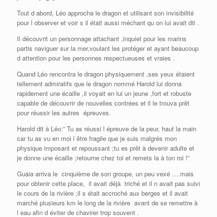
Tout d abord, Léo approcha le dragon et utilisant son invisibilité
pour l observer et voir s il était aussi méchant qu on lui avait dit .
Il découvrit un personnage attachant ,inquiet pour les marins
partis naviguer sur la mer,voulant les protéger et ayant beaucoup
d attention pour les personnes respectueuses et vraies .
Quand Léo rencontra le dragon physiquement ,ses yeux étaient
tellement admiratifs que le dragon nommé Harold lui donna
rapidement une écaille ,il voyait en lui un jeune ,fort et robuste
capable de découvrir de nouvelles contrées et il le trouva prêt
pour réussir les autres épreuves.
Harold dit à Léo:” Tu as réussi l épreuve de la peur, haut la main
car tu as vu en moi l être fragile que je suis malgrés mon
physique imposant et repoussant ;tu es prêt à devenir adulte et
je donne une écaille ;retourne chez toi et remets la à ton roi !”
Guaia arriva le cinquième de son groupe, un peu vexé ….mais
pour obtenir cette place, il avait déjà triché et il n avait pas suivi
le cours de la rivière ;il s était accroché aux berges et il avait
marché plusieurs km le long de la rivière avant de se remettre à
l eau afin d éviter de chavirer trop souvent .