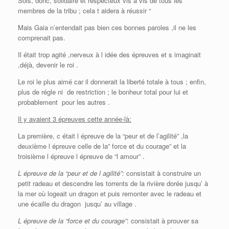
Sois, donc, solidaire et respecteux vis à vis de tous les
membres de la tribu ; cela t aidera à réussir “
Mais Gaia n’entendait pas bien ces bonnes paroles ,il ne les
comprenait pas.
Il était trop agité ,nerveux à l idée des épreuves et s imaginait
,déjà, devenir le roi .
Le roi le plus aimé car il donnerait la liberté totale à tous ; enfin,
plus de régle ni de restriction ; le bonheur total pour lui et
probablement pour les autres .
Il y avaient 3 épreuves cette année-là:
La première, c était l épreuve de la “peur et de l’agilité” ,la
deuxième l épreuve celle de la” force et du courage” et la
troisième l épreuve l épreuve de “l amour” .
L épreuve de la “peur et de l agilité”:
consistait à construire un
petit radeau et descendre les torrents de la rivière dorée jusqu’ à
la mer où logeait un dragon et puis remonter avec le radeau et
une écaille du dragon jusqu’ au village .
L épreuve de la “force et du courage”
: consistait à prouver sa