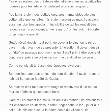
*les elfes étaient des créatures éternellement jeunes ,spirituelles
,douées pour les arts et ils parlaient plusieurs langues ;
*les lutins étaient des petites créatures humanoïdes ,de plus
petite taille que les elfes , ils étaient espiègles mais ils avaient
aussi un don très spécial : l invisibilité ce qui les rendait très
farceurs car ils pouvaient arriver sans qu’ on les voit n’ importe
où ,n’ importe quand. .
Guaïa rêvait depuis ,tout petit, de devenir le plus jeune roi du
pays ; mais, avant de se présenter à l élection, il devait réussir
un “rite” de passage pour montrer qu’ il était prêt à être adulte et
donc aussi prêt à se présenter comme candidat roi du pays .
Ce rite consistait à réussir des épreuves diverses.
Son meilleur ami était un lutin du nom de Léo , il avait 12 ans et
habitait la maison à côté de Guaïa.
Sa maison était faite de terre rouge et recouverte d’ un toit de
feuilles séchées qui sentaient bons.
Gaïa et Léo étaient les meilleurs amis du monde ; ils avaient tout
fait ensemble: courir dans la forêt ,nager dans le lac , jouer à la
balle ; ils allaient aussi à la petite école du village où ils