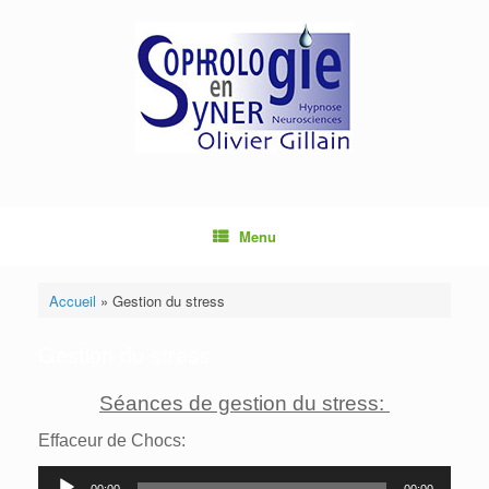
Menu
Accueil
»
Gestion du stress
Gestion du stress
Séances de gestion du stress:
Effaceur de Chocs:
Lecteur