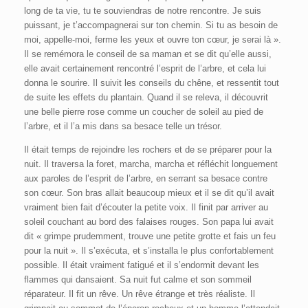
long de ta vie, tu te souviendras de notre rencontre. Je suis
puissant, je t’accompagnerai sur ton chemin. Si tu as besoin de
moi, appelle-moi, ferme les yeux et ouvre ton cœur, je serai là ».
Il se remémora le conseil de sa maman et se dit qu’elle aussi,
elle avait certainement rencontré l’esprit de l’arbre, et cela lui
donna le sourire. Il suivit les conseils du chêne, et ressentit tout
de suite les effets du plantain. Quand il se releva, il découvrit
une belle pierre rose comme un coucher de soleil au pied de
l’arbre, et il l’a mis dans sa besace telle un trésor.
Il était temps de rejoindre les rochers et de se préparer pour la
nuit. Il traversa la foret, marcha, marcha et réfléchit longuement
aux paroles de l’esprit de l’arbre, en serrant sa besace contre
son cœur. Son bras allait beaucoup mieux et il se dit qu’il avait
vraiment bien fait d’écouter la petite voix. Il finit par arriver au
soleil couchant au bord des falaises rouges. Son papa lui avait
dit « grimpe prudemment, trouve une petite grotte et fais un feu
pour la nuit ». Il s’exécuta, et s’installa le plus confortablement
possible. Il était vraiment fatigué et il s’endormit devant les
flammes qui dansaient. Sa nuit fut calme et son sommeil
réparateur. Il fit un rêve. Un rêve étrange et très réaliste. Il