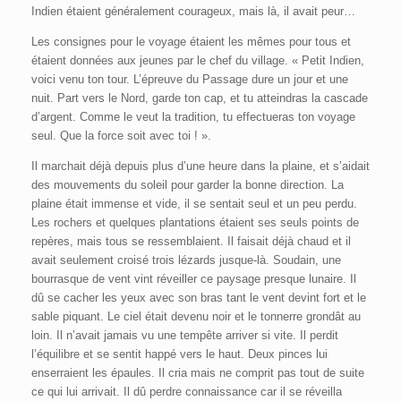
Indien étaient généralement courageux, mais là, il avait peur…
Les consignes pour le voyage étaient les mêmes pour tous et
étaient données aux jeunes par le chef du village. « Petit Indien,
voici venu ton tour. L’épreuve du Passage dure un jour et une
nuit. Part vers le Nord, garde ton cap, et tu atteindras la cascade
d’argent. Comme le veut la tradition, tu effectueras ton voyage
seul. Que la force soit avec toi ! ».
Il marchait déjà depuis plus d’une heure dans la plaine, et s’aidait
des mouvements du soleil pour garder la bonne direction. La
plaine était immense et vide, il se sentait seul et un peu perdu.
Les rochers et quelques plantations étaient ses seuls points de
repères, mais tous se ressemblaient. Il faisait déjà chaud et il
avait seulement croisé trois lézards jusque-là. Soudain, une
bourrasque de vent vint réveiller ce paysage presque lunaire. Il
dû se cacher les yeux avec son bras tant le vent devint fort et le
sable piquant. Le ciel était devenu noir et le tonnerre grondât au
loin. Il n’avait jamais vu une tempête arriver si vite. Il perdit
l’équilibre et se sentit happé vers le haut. Deux pinces lui
enserraient les épaules. Il cria mais ne comprit pas tout de suite
ce qui lui arrivait. Il dû perdre connaissance car il se réveilla