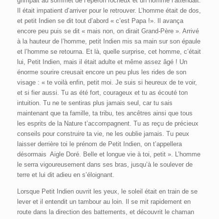
grimpait au sommet de l’éperon rocheux et un homme l’attendait.
Il était impatient d’arriver pour le retrouver. L’homme était de dos,
et petit Indien se dit tout d’abord « c’est Papa !». Il avança
encore peu puis se dit « mais non, on dirait Grand-Père ». Arrivé
à la hauteur de l’homme, petit Indien mis sa main sur son épaule
et l’homme se retourna. Et là, quelle surprise, cet homme, c’était
lui, Petit Indien, mais il était adulte et même assez âgé ! Un
énorme sourire creusait encore un peu plus les rides de son
visage : « te voilà enfin, petit moi. Je suis si heureux de te voir,
et si fier aussi. Tu as été fort, courageux et tu as écouté ton
intuition. Tu ne te sentiras plus jamais seul, car tu sais
maintenant que ta famille, ta tribu, tes ancêtres ainsi que tous
les esprits de la Nature t’accompagnent. Tu as reçu de précieux
conseils pour construire ta vie, ne les oublie jamais. Tu peux
laisser derrière toi le prénom de Petit Indien, on t’appellera
désormais Aigle Doré. Belle et longue vie à toi, petit ». L’homme
le serra vigoureusement dans ses bras, jusqu’à le soulever de
terre et lui dit adieu en s’éloignant.
Lorsque Petit Indien ouvrit les yeux, le soleil était en train de se
lever et il entendit un tambour au loin. Il se mit rapidement en
route dans la direction des battements, et découvrit le chaman