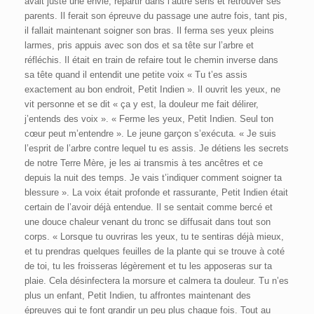
avait juste une envie, repartir dans l’autre sens et retrouver ses
parents. Il ferait son épreuve du passage une autre fois, tant pis,
il fallait maintenant soigner son bras. Il ferma ses yeux pleins
larmes, pris appuis avec son dos et sa tête sur l’arbre et
réfléchis. Il était en train de refaire tout le chemin inverse dans
sa tête quand il entendit une petite voix « Tu t’es assis
exactement au bon endroit, Petit Indien ». Il ouvrit les yeux, ne
vit personne et se dit « ça y est, la douleur me fait délirer,
j’entends des voix ». « Ferme les yeux, Petit Indien. Seul ton
cœur peut m’entendre ». Le jeune garçon s’exécuta. « Je suis
l’esprit de l’arbre contre lequel tu es assis. Je détiens les secrets
de notre Terre Mère, je les ai transmis à tes ancêtres et ce
depuis la nuit des temps. Je vais t’indiquer comment soigner ta
blessure ». La voix était profonde et rassurante, Petit Indien était
certain de l’avoir déjà entendue. Il se sentait comme bercé et
une douce chaleur venant du tronc se diffusait dans tout son
corps. « Lorsque tu ouvriras les yeux, tu te sentiras déjà mieux,
et tu prendras quelques feuilles de la plante qui se trouve à coté
de toi, tu les froisseras légèrement et tu les apposeras sur ta
plaie. Cela désinfectera la morsure et calmera ta douleur. Tu n’es
plus un enfant, Petit Indien, tu affrontes maintenant des
épreuves qui te font grandir un peu plus chaque fois. Tout au