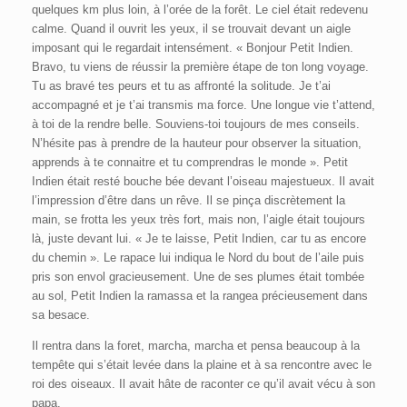
quelques km plus loin, à l’orée de la forêt. Le ciel était redevenu
calme. Quand il ouvrit les yeux, il se trouvait devant un aigle
imposant qui le regardait intensément. « Bonjour Petit Indien.
Bravo, tu viens de réussir la première étape de ton long voyage.
Tu as bravé tes peurs et tu as affronté la solitude. Je t’ai
accompagné et je t’ai transmis ma force. Une longue vie t’attend,
à toi de la rendre belle. Souviens-toi toujours de mes conseils.
N’hésite pas à prendre de la hauteur pour observer la situation,
apprends à te connaitre et tu comprendras le monde ». Petit
Indien était resté bouche bée devant l’oiseau majestueux. Il avait
l’impression d’être dans un rêve. Il se pinça discrètement la
main, se frotta les yeux très fort, mais non, l’aigle était toujours
là, juste devant lui. « Je te laisse, Petit Indien, car tu as encore
du chemin ». Le rapace lui indiqua le Nord du bout de l’aile puis
pris son envol gracieusement. Une de ses plumes était tombée
au sol, Petit Indien la ramassa et la rangea précieusement dans
sa besace.
Il rentra dans la foret, marcha, marcha et pensa beaucoup à la
tempête qui s’était levée dans la plaine et à sa rencontre avec le
roi des oiseaux. Il avait hâte de raconter ce qu’il avait vécu à son
papa.