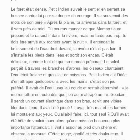
Le foret était dense, Petit Indien suivait le sentier en serrant sa
besace contre lui pour se donner du courage. Il se souvenait des
mots de son père « Après la plaine, tu arriveras dans la forêt, et
il sera près de midi. Tu pourras manger ce que Maman t’aura
préparé et te rafraichir dans la rivière, mais ne tarde pas trop, tu
dois être arrivé aux rochers avant la nuit ». Il entendait le
bruissement de l’eau droit devant, la rivière n’était pas loin. Il
s’installa les pieds dans l’eau et sortit son encas. C’était
délicieux, comme tout ce que sa maman préparait. Le soleil
perçait à travers les branches d’arbres, les oiseaux chantaient,
l’eau était fraiche et grouillait de poissons. Petit Indien eut l’idée
d’en attraper quelques-uns avec les mains, c’était son jeu
préféré. Il avait de l’eau jusqu’au coude et restait déterminé : « je
me remettrai en route dès que j’en aurai attrapé un ! ». Soudain,
il sentit un courant électrique dans son bras, et vit une vipère
filer dans l’eau. Il avait été piqué ! Il avait très mal et les larmes
lui montaient aux yeux. Qu’allait-il faire, ici, tout seul ? Qu’il avait
été bête de vouloir jouer alors qu’une mission beaucoup plus
importante l’attendait. Il vint s’assoir au pied d’un chêne et
observa la morsure. C’était rouge, gonflé et très douloureux. Il