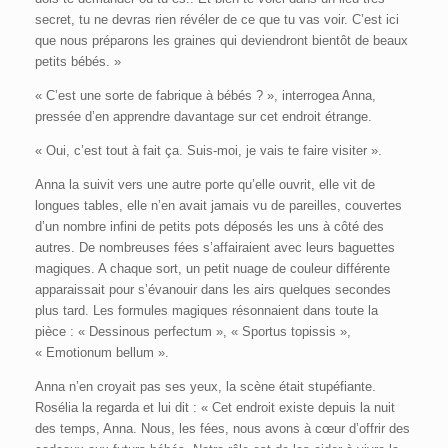
secret, tu ne devras rien révéler de ce que tu vas voir. C’est ici
que nous préparons les graines qui deviendront bientôt de beaux
petits bébés. »
« C’est une sorte de fabrique à bébés ? », interrogea Anna,
pressée d’en apprendre davantage sur cet endroit étrange.
« Oui, c’est tout à fait ça. Suis-moi, je vais te faire visiter ».
Anna la suivit vers une autre porte qu’elle ouvrit, elle vit de
longues tables, elle n’en avait jamais vu de pareilles, couvertes
d’un nombre infini de petits pots déposés les uns à côté des
autres. De nombreuses fées s’affairaient avec leurs baguettes
magiques. A chaque sort, un petit nuage de couleur différente
apparaissait pour s’évanouir dans les airs quelques secondes
plus tard. Les formules magiques résonnaient dans toute la
pièce : « Dessinous perfectum », « Sportus topissis »,
« Emotionum bellum ».
Anna n’en croyait pas ses yeux, la scène était stupéfiante.
Rosélia la regarda et lui dit : « Cet endroit existe depuis la nuit
des temps, Anna. Nous, les fées, nous avons à cœur d’offrir des