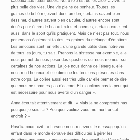
cadeaux aux futurs bébés. Notre rôle est de les aider à vivre la
plus belle des vies. Une vie pleine de bonheur. Toutes les
graines de bébé reçoivent donc un don, certains savent bien
dessiner, d’autres savent bien calculer, d’autres encore sont
doués pour écrire de beaux textes et poèmes, certains excellent
aussi dans le sport qu’ils pratiquent. Mais ce n’est pas tout, nous
parsemons également toutes les graines du mélange d’émotions.
Les émotions sont, en effet, d’une grande utilité dans notre vie
de tous les jours, tu sais. Prenons la tristesse par exemple, elle
nous permet de nous poser des questions sur nous-mêmes, sur
certaines de nos actions. La joie nous donne de l’énergie, elle
nous rend heureux et elle diminue les tensions présentes dans
notre corps. La colère aussi est très utile car elle permet de dire
que nous ne sommes pas d’accord. Et n’oublions pas la peur qui
est nécessaire pour nous avertir d’un danger ».
Anna écoutait attentivement et dit : « Mais je ne comprends pas
pourquoi je suis ici ? Pourquoi vouliez-vous me montrer cet
endroit ? »
Rosélia poursuivit : « Lorsque nous recevons le message qu’un
enfant dans le monde éprouve des difficultés à gérer les
émotions que nous lui avons données, le conseil des fées décide