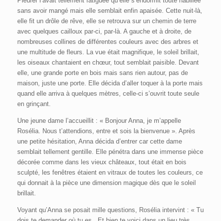
Pleurer l’avait tellement fatiguée qu’elle s’endormit toute habillée
sans avoir mangé mais elle semblait enfin apaisée. Cette nuit-là,
elle fit un drôle de rêve, elle se retrouva sur un chemin de terre
avec quelques cailloux par-ci, par-là. A gauche et à droite, de
nombreuses collines de différentes couleurs avec des arbres et
une multitude de fleurs. La vue était magnifique, le soleil brillait,
les oiseaux chantaient en chœur, tout semblait paisible. Devant
elle, une grande porte en bois mais sans rien autour, pas de
maison, juste une porte. Elle décida d’aller toquer à la porte mais
quand elle arriva à quelques mètres, celle-ci s’ouvrit toute seule
en grinçant.
Une jeune dame l’accueillit : « Bonjour Anna, je m’appelle
Rosélia. Nous t’attendions, entre et sois la bienvenue ». Après
une petite hésitation, Anna décida d’entrer car cette dame
semblait tellement gentille. Elle pénétra dans une immense pièce
décorée comme dans les vieux châteaux, tout était en bois
sculpté, les fenêtres étaient en vitraux de toutes les couleurs, ce
qui donnait à la pièce une dimension magique dès que le soleil
brillait.
Voyant qu’Anna se posait mille questions, Rosélia intervint : « Tu
dois te demander où tu es.. Et bien te voici dans un lieu très