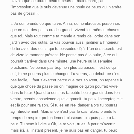
n’avais que de toutes petites peurs et maintenant, j’ai
l’impression que je suis devenue une boule de peurs qui n’arrête
pas de grossir ».
« Je comprends ce que tu vis Anna, de nombreuses personnes
que ce soit des petits ou des grands vivent les mêmes choses
que toi. Mais tout comme ta mamie a remis de l’ordre dans son
jardin avec des outils, tu vas pouvoir aussi jardiner à l’intérieur
de toi avec des outils qui tu possèdes déjà. L’un des secrets est
de vivre le moment présent. Ne pense pas à la suite, à ce qui
pourrait t’arriver dans une minute, une heure ou la semaine
prochaine. Ne pense pas trop non plus au passé, il est ce qu’il
est, tu ne pourras plus le changer. Tu verras, au début, ce n’est
pas facile, il faut s’exercer parce que très souvent, on repense à
quelque chose du passé ou on imagine ce qu’on pourrait vivre
dans le futur. Quand tu sentiras ta petite boule grandir dans ton
ventre, prends conscience qu’elle grandit, tu peux l’accepter, elle
est là pour une raison. Si tu es en réel danger alors tu pourras
agir directement. Mais si ce n’est pas le cas, alors, prends le
temps de respirer profondément plusieurs fois puis parle à ta
peur. Tu peux lui dire « Ok, je te vois, tu es là pour m’avertir
mais ici, à l’instant présent, je ne suis pas en danger, tu peux